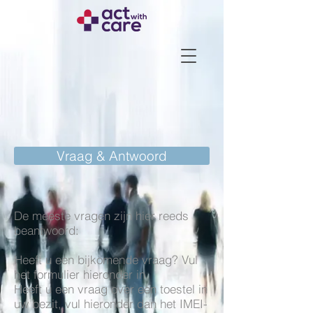
Vraag & Antwoord
De meeste vragen zijn hier reeds
beantwoord:
Heeft u een bijkomende vraag?
Vul
het formulier hieronder in.
Heeft u een vraag over een toestel in
uw bezit, vul hieronder dan het IMEI-